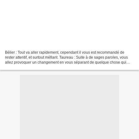
Bélier : Tout va aller rapidement, cependant il vous est recommandé de
rester attentif, et surtout méfiant. Taureau : Suite à de sages paroles, vous
allez provoquer un changement en vous séparant de quelque chose qui
vous tient à coeur. Gémeaux : Votre...