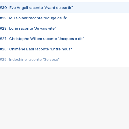
#30 : Eve Angeli raconte "Avant de partir"
#29 : MC Solaar raconte "Bouge de là"
28 : Lorie raconte "Je vais vite"
#27 : Christophe Willem raconte "Jacques a dit"
#26 : Chimène Badi raconte "Entre nous"
#25 : Indochine raconte "3e sexe"
#24 : Zaho raconte "C'est chelou"
#23 : Patrick Bruel raconte "Au café des délices"
#22 : Kyo raconte "Le chemin"
#21 : Nolwenn Leroy raconte "Cassé"
#20 : Patrick Hernandez raconte "Born to be alive"
#19 : Lorie raconte "Près de moi"