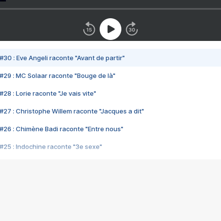
#30 : Eve Angeli raconte "Avant de partir"
#29 : MC Solaar raconte "Bouge de là"
28 : Lorie raconte "Je vais vite"
#27 : Christophe Willem raconte "Jacques a dit"
#26 : Chimène Badi raconte "Entre nous"
#25 : Indochine raconte "3e sexe"
#24 : Zaho raconte "C'est chelou"
#23 : Patrick Bruel raconte "Au café des délices"
#22 : Kyo raconte "Le chemin"
#21 : Nolwenn Leroy raconte "Cassé"