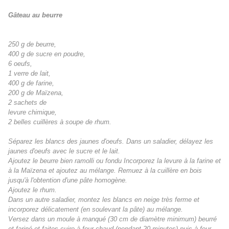
Gâteau au beurre
250 g de beurre,
400 g de sucre en poudre,
6 oeufs,
1 verre de lait,
400 g de farine,
200 g de Maïzena,
2 sachets de
levure chimique,
2 belles cuillères à soupe de rhum.
Séparez les blancs des jaunes d'oeufs. Dans un saladier, délayez les
jaunes d'oeufs avec le sucre et le lait.
Ajoutez le beurre bien ramolli ou fondu Incorporez la levure à la farine et
à la Maïzena et ajoutez au mélange. Remuez à la cuillère en bois
jusqu'à l'obtention d'une pâte homogène.
Ajoutez le rhum.
Dans un autre saladier, montez les blancs en neige très ferme et
incorporez délicatement (en soulevant la pâte) au mélange.
Versez dans un moule à manqué (30 cm de diamètre minimum) beurré
et fariné et faites cuire à four chaud (pendant 20 minutes) puis à four