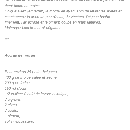
découpée et faites-la ensuite dessaler dans de l'eau froide pendant une
demi-heure au moins.
Chiquetaillez (émiettez) la morue en ayant soin de retirer les arêtes et
assaisonnez-la avec un peu d'huile, du vinaigre, l'oignon haché
finement, l'ail écrasé et le piment coupé en fines lanières.
Mélangez bien le tout et dégustez.
ou
Accras de morue
Pour environ 25 petits beignets :
400 g de morue salée et sèche,
200 g de farine,
150 ml d'eau,
1/2 cuillère à café de levure chimique,
2 oignons
2 cives,
2 oeufs,
1 piment,
sel si nécessaire.