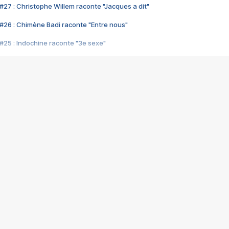
#27 : Christophe Willem raconte "Jacques a dit"
#26 : Chimène Badi raconte "Entre nous"
#25 : Indochine raconte "3e sexe"
#24 : Zaho raconte "C'est chelou"
#23 : Patrick Bruel raconte "Au café des délices"
#22 : Kyo raconte "Le chemin"
#21 : Nolwenn Leroy raconte "Cassé"
#20 : Patrick Hernandez raconte "Born to be alive"
#19 : Lorie raconte "Près de moi"
#18 : Michael Jones raconte "A nos actes manqués" (avec Jean-Jacque
#17 : Khaled raconte "Aïcha"
#16 : Corneille raconte "Parce qu'on vient de loin"
#15 : Indochine raconte "L'aventurier"