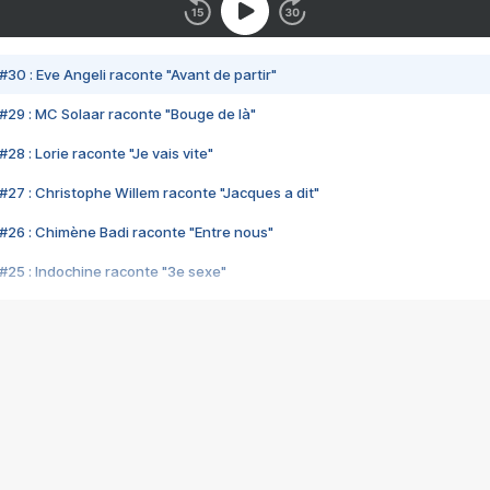
#30 : Eve Angeli raconte "Avant de partir"
#29 : MC Solaar raconte "Bouge de là"
28 : Lorie raconte "Je vais vite"
#27 : Christophe Willem raconte "Jacques a dit"
#26 : Chimène Badi raconte "Entre nous"
#25 : Indochine raconte "3e sexe"
#24 : Zaho raconte "C'est chelou"
#23 : Patrick Bruel raconte "Au café des délices"
#22 : Kyo raconte "Le chemin"
#21 : Nolwenn Leroy raconte "Cassé"
#20 : Patrick Hernandez raconte "Born to be alive"