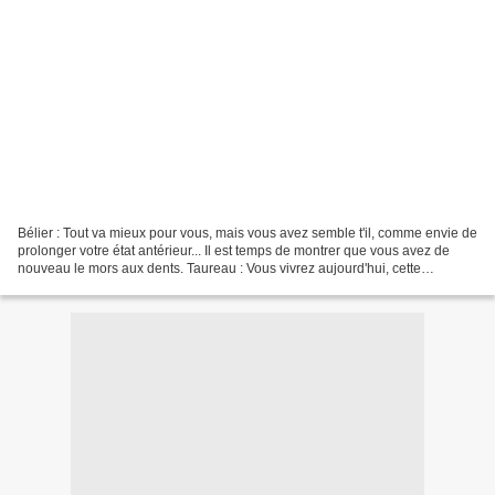
Bélier : Tout va mieux pour vous, mais vous avez semble t'il, comme envie de
prolonger votre état antérieur... Il est temps de montrer que vous avez de
nouveau le mors aux dents. Taureau : Vous vivrez aujourd'hui, cette
impression soudaine de perte de...