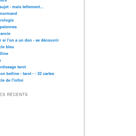
sujet - mais tellement...
enormand
rologie
 païennes
ancie
r si l'on a un don - se découvrir
cle bleu
lline
s
ntissage tarot
on belline - tarot - - 32 cartes
le de l'infini
LES RÉCENTS