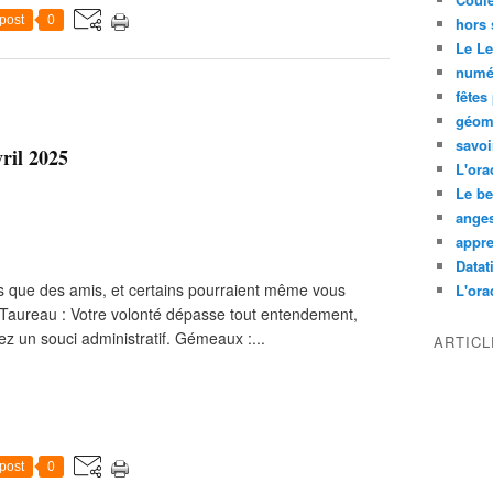
post
0
hors 
Le L
numé
fêtes
géom
savoi
ril 2025
L'ora
Le be
ange
appre
Datati
pas que des amis, et certains pourraient même vous
L'orac
Taureau : Votre volonté dépasse tout entendement,
ez un souci administratif. Gémeaux :...
ARTIC
post
0