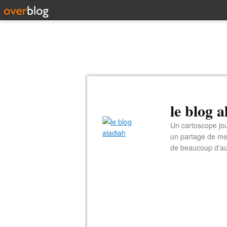
le blog 
Un cartoscope jou
un partage de me
de beaucoup d'au