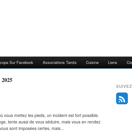
scope Sur Facebook
Associations Tarots
Cuisine
Liens
Co
l 2025
SUIVEZ
où vous mettez les pieds, un incident est fort possible.
ge, tente aussi de vous séduire, mais vous en rendez
ous sont imposées certes, mais...