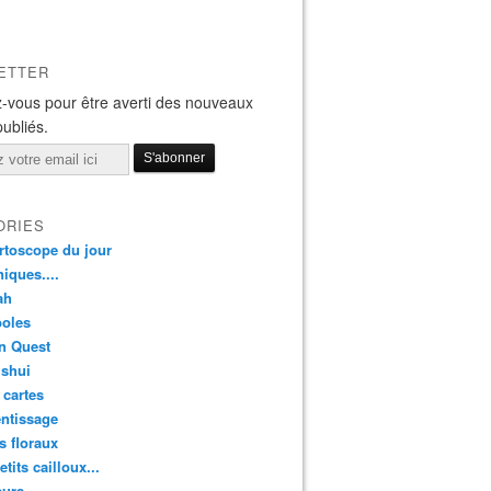
ETTER
-vous pour être averti des nouveaux
publiés.
ORIES
rtoscope du jour
iques....
ah
oles
n Quest
 shui
 cartes
ntissage
rs floraux
etits cailloux...
eurs