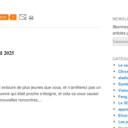
post
0
NEWSL
Abonnez
articles 
Email
il 2025
CATÉG
Le ca
Chron
aladi
Symb
 entouré de plus jeunes que vous, et n'arrêterez pas un
Visio
onne qui était proche s'éloigne, et cela va vous causer
Feng
 nouvelles rencontres....
Le 32
appre
Elixi
Les p
Coul