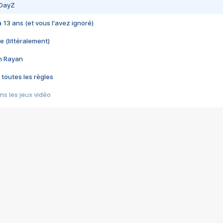
 DayZ
 a 13 ans (et vous l'avez ignoré)
e (littéralement)
im Rayan
 toutes les règles
s les jeux vidéo
us choquant de Rockstar ? - Le scandale BULLY
e plus moche de Steam
du RÊVE tourne au CAUCHEMAR
pendant 8 heures
it… à tort
umiliés par un jeu vidéo
ire - Final Fantasy 8