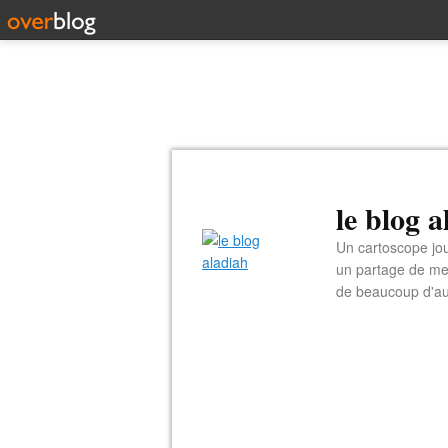
le blog 
Un cartoscope jou
un partage de me
de beaucoup d'au