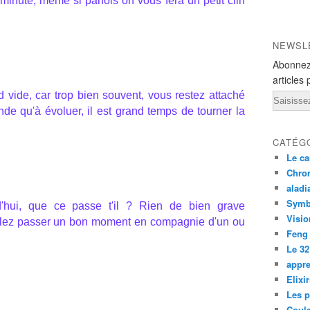
inute, même si parfois on vous fera un petit clin
NEWSL
Abonnez
articles 
vide, car trop bien souvent, vous restez attaché
Email
e qu'à évoluer, il est grand temps de tourner la
CATÉG
Le ca
Chron
aladi
Symb
'hui, que ce passe t'il ? Rien de bien grave
Visio
allez passer un bon moment en compagnie d'un ou
Feng
Le 32
appre
Elixi
Les p
Coul