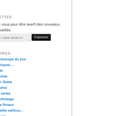
ETTER
-vous pour être averti des nouveaux
publiés.
ORIES
rtoscope du jour
iques....
ah
oles
n Quest
 shui
 cartes
ntissage
rs floraux
etits cailloux...
eurs