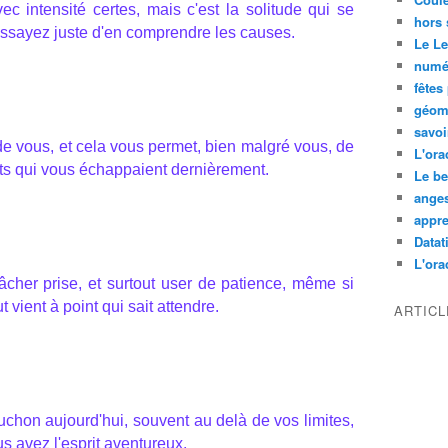
c intensité certes, mais c'est la solitude qui se
hors 
Essayez juste d'en comprendre les causes.
Le L
numé
fêtes
géom
savoi
de vous, et cela vous permet, bien malgré vous, de
L'ora
ets qui vous échappaient dernièrement.
Le be
ange
appre
Datati
L'orac
âcher prise, et surtout user de patience, même si
 vient à point qui sait attendre.
ARTIC
chon aujourd'hui, souvent au delà de vos limites,
us avez l'esprit aventureux.