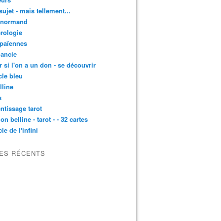
sujet - mais tellement...
enormand
rologie
 païennes
ancie
r si l'on a un don - se découvrir
cle bleu
lline
s
ntissage tarot
on belline - tarot - - 32 cartes
le de l'infini
LES RÉCENTS