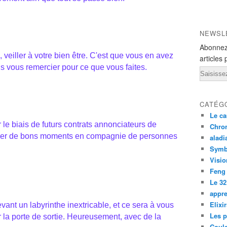
NEWSL
Abonnez
 veiller à votre bien être. C'est que vous en avez
articles 
s vous remercier pour ce que vous faites.
Email
CATÉG
Le ca
r le biais de futurs contrats annonciateurs de
Chron
sser de bons moments en compagnie de personnes
aladi
Symb
Visio
Feng
Le 32
appre
Elixi
ant un labyrinthe inextricable, et ce sera à vous
Les p
er la porte de sortie. Heureusement, avec de la
Coul