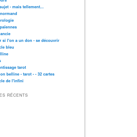
sujet - mais tellement...
enormand
rologie
 païennes
ancie
r si l'on a un don - se découvrir
cle bleu
lline
s
ntissage tarot
on belline - tarot - - 32 cartes
le de l'infini
LES RÉCENTS