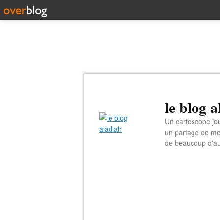
le blog 
Un cartoscope jou
un partage de me
de beaucoup d'au