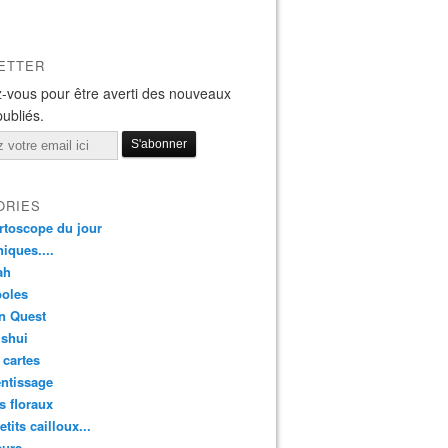
ETTER
-vous pour être averti des nouveaux
publiés.
ORIES
rtoscope du jour
iques....
ah
oles
n Quest
 shui
 cartes
ntissage
rs floraux
etits cailloux...
eurs