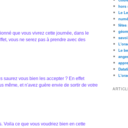
hors 
Le L
numé
fêtes
géom
sionné que vous vivrez cette journée, dans le
savoi
effet, vous ne serez pas à prendre avec des
L'ora
Le be
ange
appre
Datati
L'orac
s saurez vous bien les accepter ? En effet
us même, et n'avez guère envie de sortir de votre
ARTIC
. Voila ce que vous voudriez bien en cette