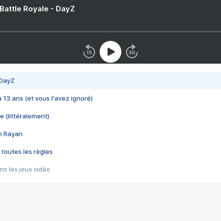
 Battle Royale - DayZ
 DayZ
 a 13 ans (et vous l'avez ignoré)
e (littéralement)
im Rayan
 toutes les règles
s les jeux vidéo
us choquant de Rockstar ? - Le scandale BULLY
e plus moche de Steam