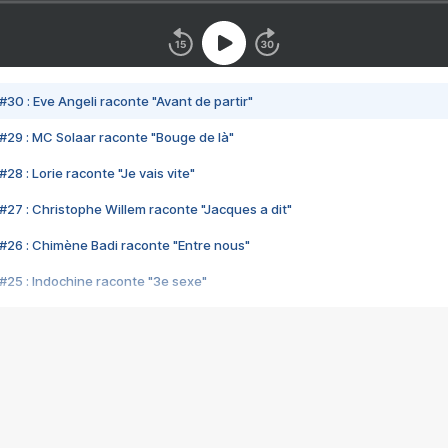
#30 : Eve Angeli raconte "Avant de partir"
#29 : MC Solaar raconte "Bouge de là"
28 : Lorie raconte "Je vais vite"
#27 : Christophe Willem raconte "Jacques a dit"
#26 : Chimène Badi raconte "Entre nous"
#25 : Indochine raconte "3e sexe"
#24 : Zaho raconte "C'est chelou"
#23 : Patrick Bruel raconte "Au café des délices"
#22 : Kyo raconte "Le chemin"
#21 : Nolwenn Leroy raconte "Cassé"