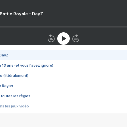
 Battle Royale - DayZ
 DayZ
 a 13 ans (et vous l'avez ignoré)
e (littéralement)
im Rayan
 toutes les règles
s les jeux vidéo
us choquant de Rockstar ? - Le scandale BULLY
e plus moche de Steam