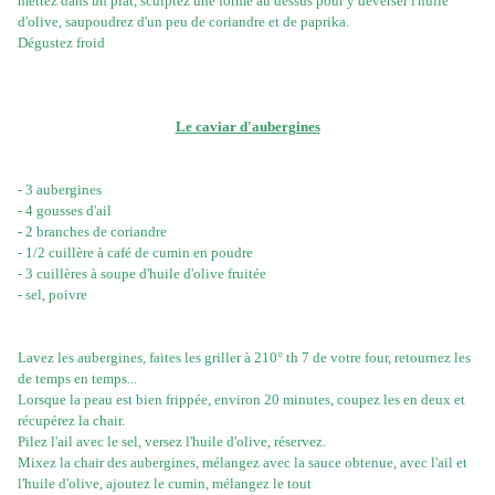
mettez dans un plat, sculptez une forme au dessus pour y déverser l'huile
d'olive, saupoudrez d'un peu de coriandre et de paprika.
Dégustez froid
Le caviar d'aubergines
- 3 aubergines
- 4 gousses d'ail
- 2 branches de coriandre
- 1/2 cuillère à café de cumin en poudre
- 3 cuillères à soupe d'huile d'olive fruitée
- sel, poivre
Lavez les aubergines, faites les griller à 210° th 7 de votre four, retournez les
de temps en temps...
Lorsque la peau est bien frippée, environ 20 minutes, coupez les en deux et
récupérez la chair.
Pilez l'ail avec le sel, versez l'huile d'olive, réservez.
Mixez la chair des aubergines, mélangez avec la sauce obtenue, avec l'ail et
l'huile d'olive, ajoutez le cumin, mélangez le tout