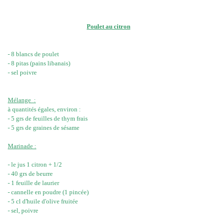
Poulet au citron
- 8 blancs de poulet
- 8 pitas (pains libanais)
- sel poivre
Mélange :
à quantités égales, environ :
- 5 grs de feuilles de thym frais
- 5 grs de graines de sésame
Marinade :
- le jus 1 citron + 1/2
- 40 grs de beurre
- 1 feuille de laurier
- cannelle en poudre (1 pincée)
- 5 cl d'huile d'olive fruitée
- sel, poivre