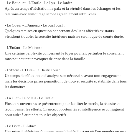
- Le Bouquet - L'Etoile - Le Lys - Le Jardin :
Après un temps d'hésitation, la paix et la sérénité dans les échanges et les
relations avec l'entourage seront agréablement retrouvées.
- Le Coeur - L'Anneau - Le ouaf ouaf :
Quelques remises en question concernant des liens affectifs existants
viendront troubler la sérénité intérieure mais ne seront que de courte durée.
- L'Enfant - La Maison :
Une certaine perplexité concernant le foyer pourrait perturber le consultant
sans pour autant provoquer de crise dans la famille.
- L'Ancre - L'Ours - La Haute Tour :
Un temps de réflexion et d'analyse sera nécessaire avant tout engagement
mais les décisions prises permettront de trouver sécurité et stabilité dans tous
les domaines
- La Clef - Le Soleil - Le Trèfle:
Plusieurs ouvertures se présenteront pour faciliter le succès, la réussite et
récompenser les efforts. Chance, opportunités et intelligence se conjuguent
pour aider à atteindre tout les objectifs.
- Le Livre - L'Arbre:
Une prise de décision s'annonce possible dès l'instant où l'on prendra un peu