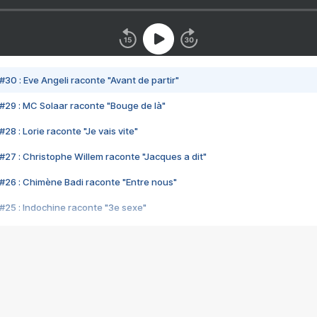
#30 : Eve Angeli raconte "Avant de partir"
#29 : MC Solaar raconte "Bouge de là"
28 : Lorie raconte "Je vais vite"
#27 : Christophe Willem raconte "Jacques a dit"
#26 : Chimène Badi raconte "Entre nous"
#25 : Indochine raconte "3e sexe"
#24 : Zaho raconte "C'est chelou"
#23 : Patrick Bruel raconte "Au café des délices"
#22 : Kyo raconte "Le chemin"
#21 : Nolwenn Leroy raconte "Cassé"