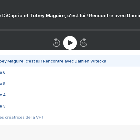
 DiCaprio et Tobey Maguire, c'est lui ! Rencontre avec Dam
bey Maguire, c'est lui ! Rencontre avec Damien Witecka
e 6
e 5
e 4
e 3
s créatrices de la VF !
e 2
e 1