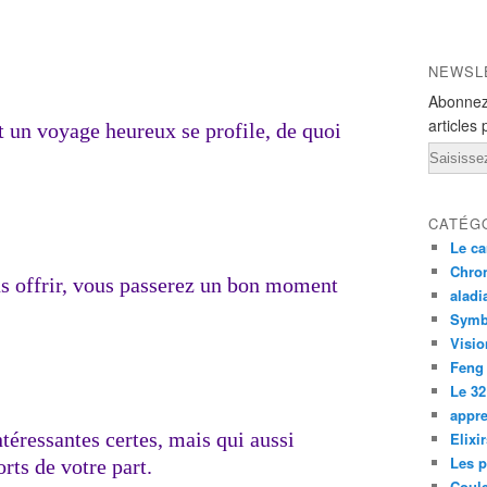
NEWSL
Abonnez
articles 
et un voyage heureux se profile, de quoi
Email
CATÉG
Le ca
Chron
s offrir, vous passerez un bon moment
aladi
Symb
Visio
Feng
Le 32
appre
téressantes certes, mais qui aussi
Elixi
Les p
rts de votre part.
Coul