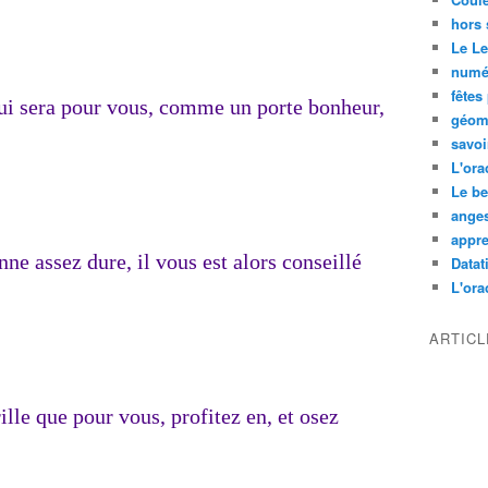
hors 
Le L
numé
fêtes
ui sera pour vous, comme un porte bonheur,
géom
savoi
L'ora
Le be
ange
appre
ne assez dure, il vous est alors conseillé
Datati
L'orac
ARTIC
ille que pour vous, profitez en, et osez