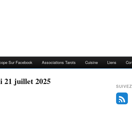
cope Sur Facebook
Associations Tarots
Cuisine
Liens
Con
 21 juillet 2025
SUIVEZ