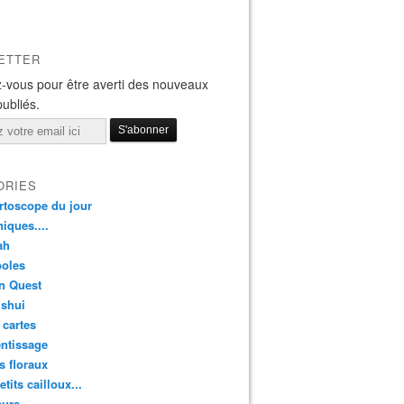
ETTER
-vous pour être averti des nouveaux
publiés.
ORIES
rtoscope du jour
iques....
ah
oles
n Quest
 shui
 cartes
ntissage
rs floraux
etits cailloux...
eurs