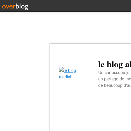
le blog 
Un cartoscope jou
un partage de me
de beaucoup d'au