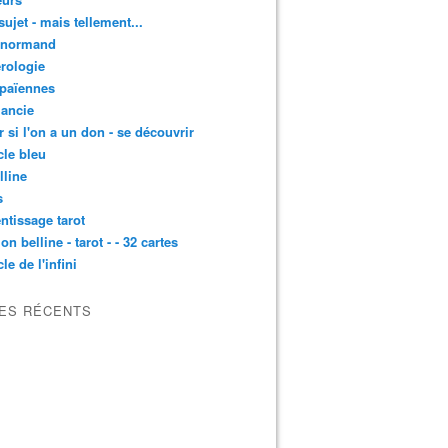
sujet - mais tellement...
enormand
rologie
 païennes
ancie
r si l'on a un don - se découvrir
cle bleu
lline
s
ntissage tarot
on belline - tarot - - 32 cartes
le de l'infini
LES RÉCENTS