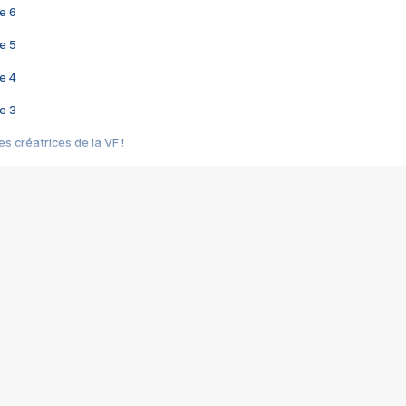
e 6
e 5
e 4
e 3
s créatrices de la VF !
e 2
e 1
e Mektoub My Love arrive enfin ! Rencontre avec Shaïn Boumedine et Sal
i : après Toni en famille
elle réalise le bouleversant Dites lui que je l'aime
ais ! Rencontre autour de Vie privée de Rebecca Zlotowski
 de Marguerite, Grave... Rencontre avec Ella Rumpf
 Les Rêveurs, un film intime sur la santé mentale