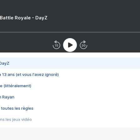
 Battle Royale - DayZ
 DayZ
 a 13 ans (et vous l'avez ignoré)
e (littéralement)
im Rayan
 toutes les règles
s les jeux vidéo
us choquant de Rockstar ? - Le scandale BULLY