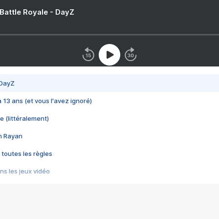
 Battle Royale - DayZ
 DayZ
 a 13 ans (et vous l'avez ignoré)
e (littéralement)
im Rayan
 toutes les règles
s les jeux vidéo
us choquant de Rockstar ? - Le scandale BULLY
e plus moche de Steam