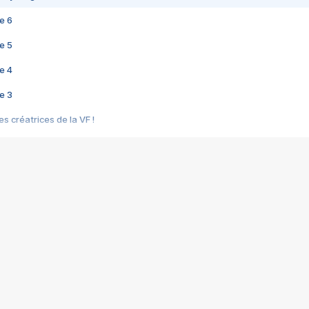
e 6
e 5
e 4
e 3
s créatrices de la VF !
e 2
e 1
e Mektoub My Love arrive enfin ! Rencontre avec Shaïn Boumedine et Sal
i : après Toni en famille
elle réalise le bouleversant Dites lui que je l'aime
ais ! Rencontre autour de Vie privée de Rebecca Zlotowski
 de Marguerite, Grave... Rencontre avec Ella Rumpf