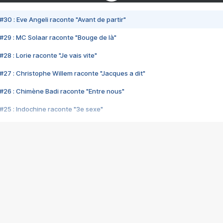
#30 : Eve Angeli raconte "Avant de partir"
#29 : MC Solaar raconte "Bouge de là"
28 : Lorie raconte "Je vais vite"
#27 : Christophe Willem raconte "Jacques a dit"
#26 : Chimène Badi raconte "Entre nous"
#25 : Indochine raconte "3e sexe"
#24 : Zaho raconte "C'est chelou"
#23 : Patrick Bruel raconte "Au café des délices"
#22 : Kyo raconte "Le chemin"
#21 : Nolwenn Leroy raconte "Cassé"
#20 : Patrick Hernandez raconte "Born to be alive"
#19 : Lorie raconte "Près de moi"