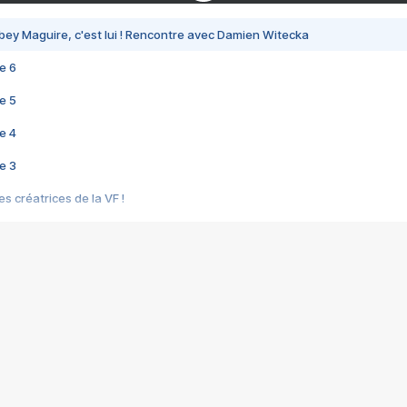
bey Maguire, c'est lui ! Rencontre avec Damien Witecka
e 6
e 5
e 4
e 3
s créatrices de la VF !
e 2
e 1
e Mektoub My Love arrive enfin ! Rencontre avec Shaïn Boumedine et Sal
i : après Toni en famille
elle réalise le bouleversant Dites lui que je l'aime
ais ! Rencontre autour de Vie privée de Rebecca Zlotowski