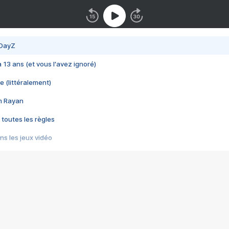
 DayZ
 a 13 ans (et vous l'avez ignoré)
e (littéralement)
im Rayan
 toutes les règles
s les jeux vidéo
us choquant de Rockstar ? - Le scandale BULLY
e plus moche de Steam
du RÊVE tourne au CAUCHEMAR
pendant 8 heures