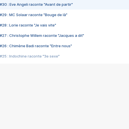
#30 : Eve Angeli raconte "Avant de partir"
#29 : MC Solaar raconte "Bouge de là"
28 : Lorie raconte "Je vais vite"
#27 : Christophe Willem raconte "Jacques a dit"
#26 : Chimène Badi raconte "Entre nous"
#25 : Indochine raconte "3e sexe"
#24 : Zaho raconte "C'est chelou"
#23 : Patrick Bruel raconte "Au café des délices"
#22 : Kyo raconte "Le chemin"
#21 : Nolwenn Leroy raconte "Cassé"
#20 : Patrick Hernandez raconte "Born to be alive"
#19 : Lorie raconte "Près de moi"
#18 : Michael Jones raconte "A nos actes manqués" (avec Jean-Jacque