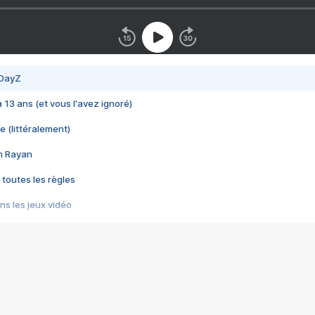
 DayZ
 a 13 ans (et vous l'avez ignoré)
e (littéralement)
im Rayan
 toutes les règles
s les jeux vidéo
us choquant de Rockstar ? - Le scandale BULLY
e plus moche de Steam
du RÊVE tourne au CAUCHEMAR
pendant 8 heures