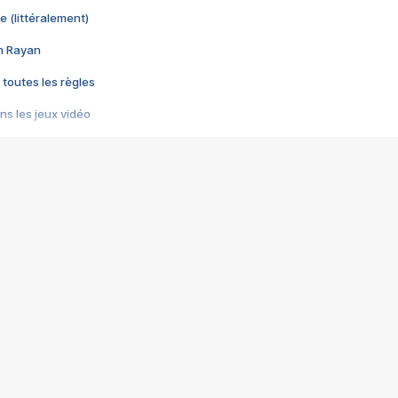
e (littéralement)
im Rayan
 toutes les règles
s les jeux vidéo
us choquant de Rockstar ? - Le scandale BULLY
e plus moche de Steam
du RÊVE tourne au CAUCHEMAR
pendant 8 heures
it… à tort
umiliés par un jeu vidéo
ire - Final Fantasy 8
ti un empire - Age of Empires