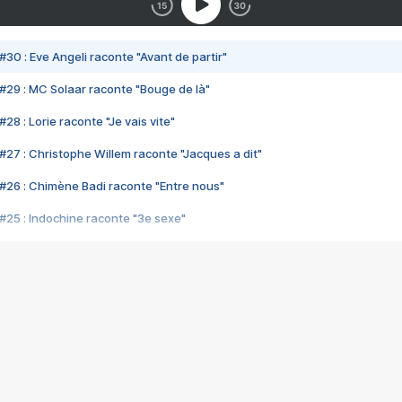
#30 : Eve Angeli raconte "Avant de partir"
#29 : MC Solaar raconte "Bouge de là"
28 : Lorie raconte "Je vais vite"
#27 : Christophe Willem raconte "Jacques a dit"
#26 : Chimène Badi raconte "Entre nous"
#25 : Indochine raconte "3e sexe"
#24 : Zaho raconte "C'est chelou"
#23 : Patrick Bruel raconte "Au café des délices"
#22 : Kyo raconte "Le chemin"
#21 : Nolwenn Leroy raconte "Cassé"
#20 : Patrick Hernandez raconte "Born to be alive"