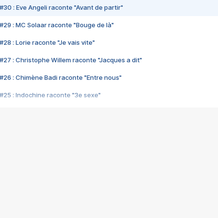
#30 : Eve Angeli raconte "Avant de partir"
#29 : MC Solaar raconte "Bouge de là"
28 : Lorie raconte "Je vais vite"
#27 : Christophe Willem raconte "Jacques a dit"
#26 : Chimène Badi raconte "Entre nous"
#25 : Indochine raconte "3e sexe"
#24 : Zaho raconte "C'est chelou"
#23 : Patrick Bruel raconte "Au café des délices"
#22 : Kyo raconte "Le chemin"
#21 : Nolwenn Leroy raconte "Cassé"
#20 : Patrick Hernandez raconte "Born to be alive"
#19 : Lorie raconte "Près de moi"
#18 : Michael Jones raconte "A nos actes manqués" (avec Jean-Jacque