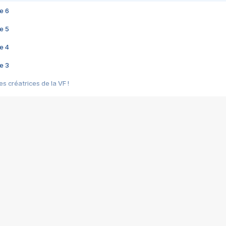
e 6
e 5
e 4
e 3
s créatrices de la VF !
e 2
e 1
e Mektoub My Love arrive enfin ! Rencontre avec Shaïn Boumedine et Sal
i : après Toni en famille
elle réalise le bouleversant Dites lui que je l'aime
ais ! Rencontre autour de Vie privée de Rebecca Zlotowski
 de Marguerite, Grave... Rencontre avec Ella Rumpf