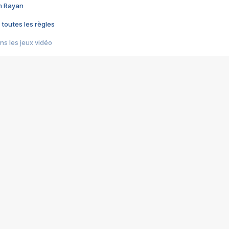
im Rayan
 toutes les règles
s les jeux vidéo
us choquant de Rockstar ? - Le scandale BULLY
e plus moche de Steam
du RÊVE tourne au CAUCHEMAR
pendant 8 heures
it… à tort
umiliés par un jeu vidéo
ire - Final Fantasy 8
ti un empire - Age of Empires
story DOFUS
tard, il crée l'un des pires jeux de tous les temps, MindsEye.