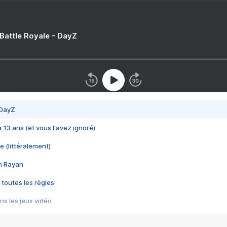
 Battle Royale - DayZ
 DayZ
 a 13 ans (et vous l'avez ignoré)
e (littéralement)
im Rayan
 toutes les règles
s les jeux vidéo
us choquant de Rockstar ? - Le scandale BULLY