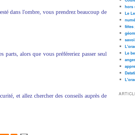
hors 
it resté dans l'ombre, vous prendrez beaucoup de
Le L
numé
fêtes
géom
savoi
L'ora
Le be
es parts, alors que vous préféreriez passer seul
ange
appre
Datati
L'orac
ARTIC
urité, et allez chercher des conseils auprès de