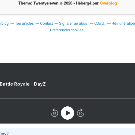
Theme: Twentyeleven © 2026 -
Hébergé par
Overblog
erblog
Top articles
Contact
Signaler un abus
C.G.U.
Rémunération 
Préférences cookies
 Battle Royale - DayZ
 DayZ