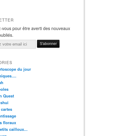
ETTER
-vous pour être averti des nouveaux
publiés.
ORIES
rtoscope du jour
iques....
ah
oles
n Quest
 shui
 cartes
ntissage
rs floraux
etits cailloux...
eurs