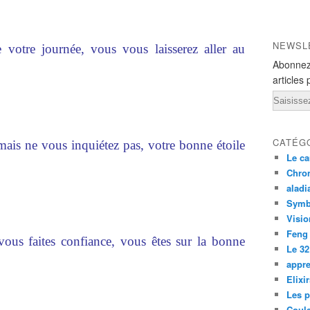
NEWSL
e votre journée, vous vous laisserez aller au
Abonnez
articles 
Email
CATÉG
mais ne vous inquiétez pas, votre bonne étoile
Le ca
Chron
aladi
Symb
Visio
Feng
vous faites confiance, vous êtes sur la bonne
Le 32
appre
Elixi
Les p
Coul