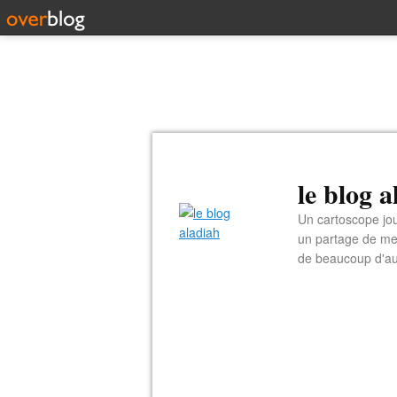
le blog 
Un cartoscope jou
un partage de me
de beaucoup d'au