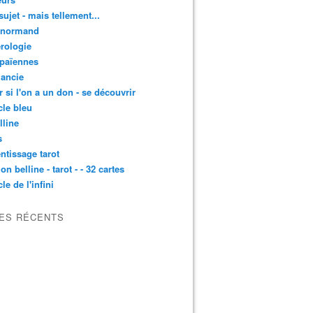
sujet - mais tellement...
enormand
rologie
 païennes
ancie
r si l'on a un don - se découvrir
cle bleu
lline
s
ntissage tarot
on belline - tarot - - 32 cartes
le de l'infini
LES RÉCENTS